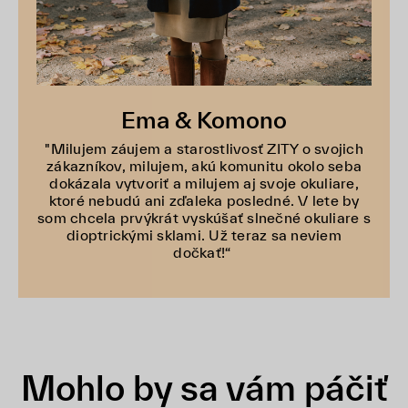
Ema & Komono
"Milujem záujem a starostlivosť ZITY o svojich
zákazníkov, milujem, akú komunitu okolo seba
dokázala vytvoriť a milujem aj svoje okuliare,
ktoré nebudú ani zďaleka posledné. V lete by
som chcela prvýkrát vyskúšať slnečné okuliare s
dioptrickými sklami. Už teraz sa neviem
dočkať!“
Mohlo by sa vám páčiť