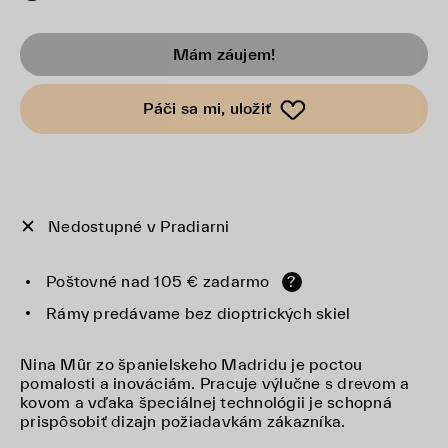
Mám záujem!
Páči sa mi, uložiť
Nedostupné v Pradiarni
Poštovné nad 105 € zadarmo
?
Rámy predávame bez dioptrických skiel
Nina Mûr zo španielskeho Madridu je poctou
pomalosti a inováciám. Pracuje výlučne s drevom a
kovom a vďaka špeciálnej technológii je schopná
prispôsobiť dizajn požiadavkám zákazníka.