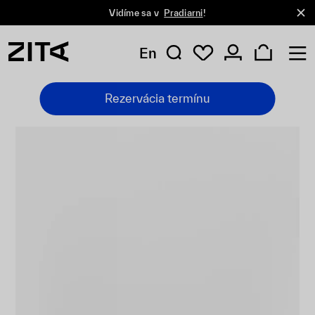
Vidíme sa v
Pradiarni
!
En
Rezervácia termínu