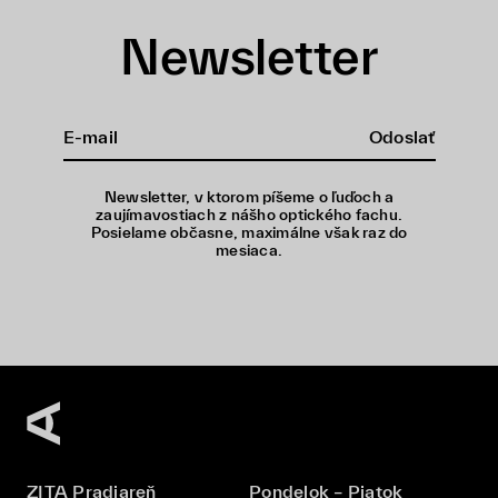
Newsletter
Odoslať
Newsletter, v ktorom píšeme o ľuďoch a
zaujímavostiach z nášho optického fachu.
Posielame občasne, maximálne však raz do
mesiaca.
ZITA Pradiareň
Pondelok – Piatok