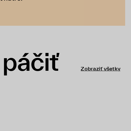
páčiť
Zobraziť všetky