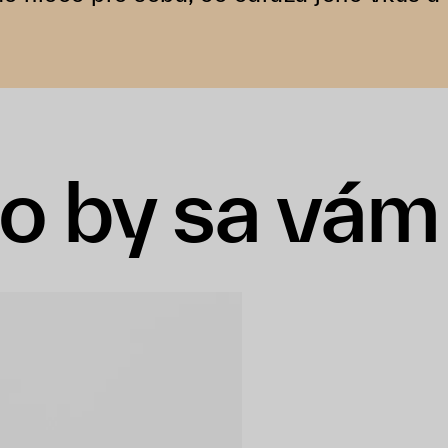
o by sa vám 