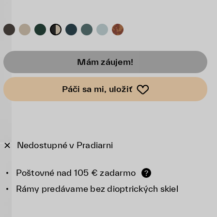
Mám záujem!
Páči sa mi, uložiť
Nedostupné v Pradiarni
Poštovné nad 105 € zadarmo
?
Rámy predávame bez dioptrických skiel