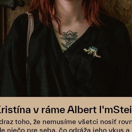
ristína v ráme Albert I'mSte
raz toho, že nemusíme všetci nosiť rovn
de niečo pre seba, čo odráža jeho vkus a 