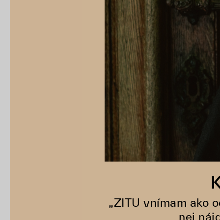
K
„ZITU vnímam ako od
nej náj