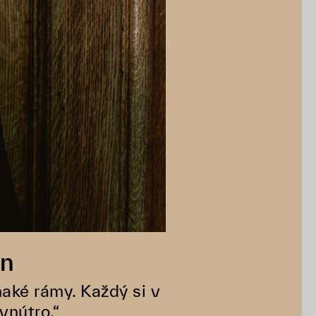
in
aké rámy. Každý si v
vnútro.“