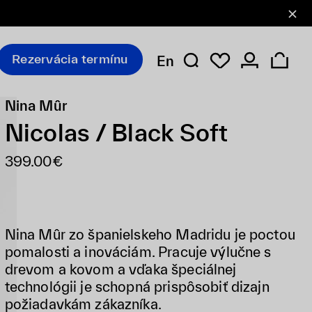
Rezervácia termínu
En
Nina Mûr
Nicolas / Black Soft
399.00€
Nina Mûr zo španielskeho Madridu je poctou
pomalosti a inováciám. Pracuje výlučne s
drevom a kovom a vďaka špeciálnej
technológii je schopná prispôsobiť dizajn
požiadavkám zákazníka.