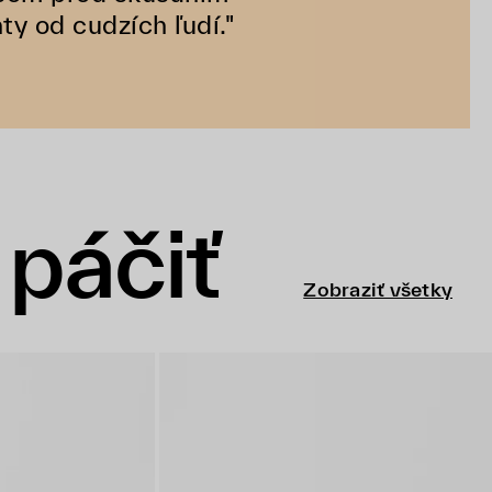
y od cudzích ľudí."
páčiť
Zobraziť všetky