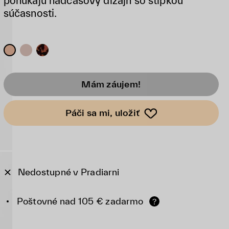
ponúkajú nadčasový dizajn so štipkou
súčasnosti.
Mám záujem!
Páči sa mi, uložiť
Nedostupné v Pradiarni
Poštovné nad 105 € zadarmo
?