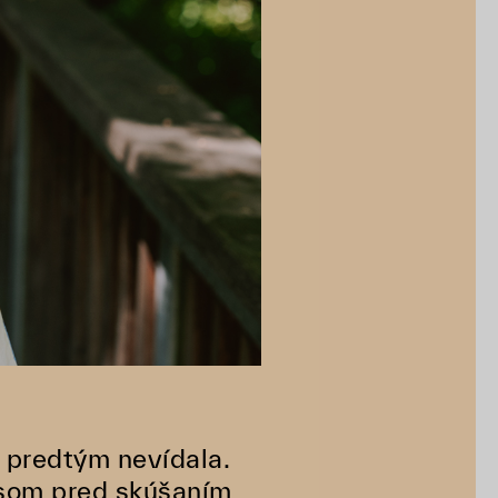
 predtým nevídala.
 som pred skúšaním