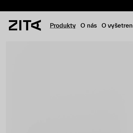
Produkty
O nás
O vyšetren