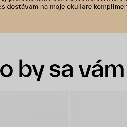
s dostávam na moje okuliare kompliment
o by sa vám 