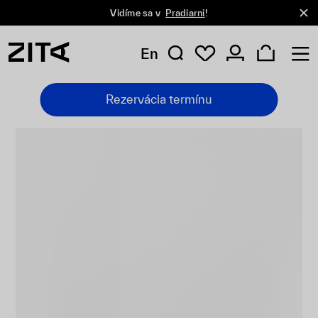
Vidíme sa v
Pradiarni
!
En
Rezervácia termínu