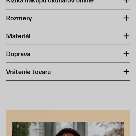
Riziká nákupu okuliarov online
Rozmery
Materiál
Doprava
Vrátenie tovaru