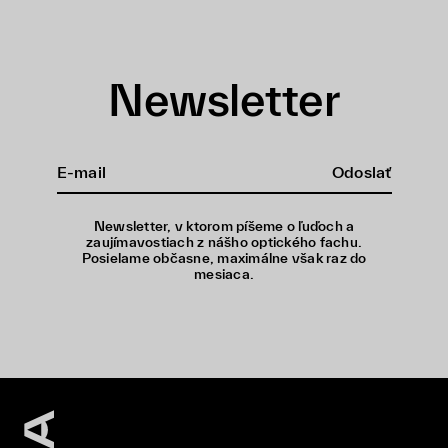
Newsletter
Odoslať
Newsletter, v ktorom píšeme o ľuďoch a
zaujímavostiach z nášho optického fachu.
Posielame občasne, maximálne však raz do
mesiaca.