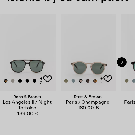
+
+
2
1
Ross & Brown
Ross & Brown
Los Angeles II / Night
Paris / Champagne
Pari
Tortoise
189.00 €
189.00 €