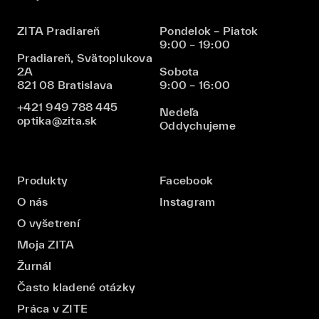
ZITA Pradiareň
Pondelok – Piatok
9:00 – 19:00
Pradiareň, Svätoplukova
2A
Sobota
821 08 Bratislava
9:00 – 16:00
+421 949 788 445
Nedeľa
optika@zita.sk
Oddychujeme
Produkty
Facebook
O nás
Instagram
O vyšetrení
Moja ZITA
Žurnál
Často kladené otázky
Práca v ZITE