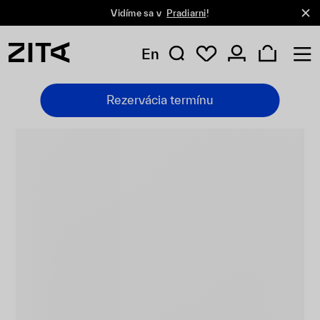
Vidíme sa v
Pradiarni
!
En
Rezervácia termínu