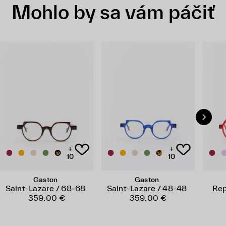
Mohlo by sa vám páčiť
+
+
10
10
Gaston
Gaston
Saint-Lazare / 68-68
Saint-Lazare / 48-48
Rep
359.00 €
359.00 €