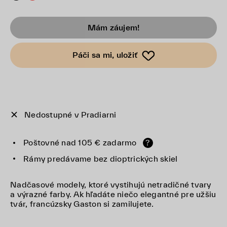
Mám záujem!
Páči sa mi, uložiť
Nedostupné v Pradiarni
Poštovné nad 105 € zadarmo
?
Rámy predávame bez dioptrických skiel
Nadčasové modely, ktoré vystihujú netradičné tvary
a výrazné farby. Ak hľadáte niečo elegantné pre užšiu
tvár, francúzsky Gaston si zamilujete.