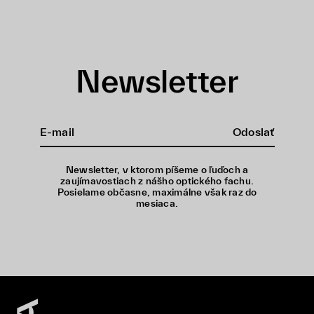
Newsletter
Odoslať
Newsletter, v ktorom píšeme o ľuďoch a
zaujímavostiach z nášho optického fachu.
Posielame občasne, maximálne však raz do
mesiaca.