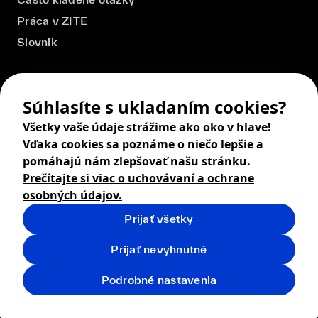
Práca v ZITE
Slovnik
Súhlasíte s ukladaním cookies?
Všetky vaše údaje strážime ako oko v hlave!
Vďaka cookies sa poznáme o niečo lepšie a
pomáhajú nám zlepšovať našu stránku.
Prečítajte si viac o uchovávaní a ochrane
osobných údajov.
Prijať všetky
© 2026 ZITA, design by
khn office
,
Digital products by
BRACKETS
Prijať nevyhnutné
Obchodné podmienky
Ochrana osobných údajov
Podrobné nastavenia
Vrátenie tovaru
Doprava
Cookies