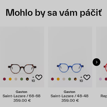
Mohlo by sa vám páčiť
+
+
10
10
Gaston
Gaston
Saint-Lazare / 68-68
Saint-Lazare / 48-48
Rep
359.00 €
359.00 €