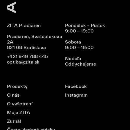
ZITA Pradiareň
Pondelok – Piatok
9:00 – 19:00
Pradiareň, Svätoplukova
2A
Sobota
821 08 Bratislava
9:00 – 16:00
+421 949 788 445
Nedeľa
optika@zita.sk
Oddychujeme
Produkty
Facebook
O nás
Instagram
O vyšetrení
Moja ZITA
Žurnál
Často kladené otázky