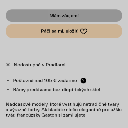
Mám záujem!
Páči sa mi, uložiť
Nedostupné v Pradiarni
Poštovné nad 105 € zadarmo
?
Rámy predávame bez dioptrických skiel
Nadčasové modely, ktoré vystihujú netradičné tvary
a výrazné farby. Ak hľadáte niečo elegantné pre užšiu
tvár, francúzsky Gaston si zamilujete.