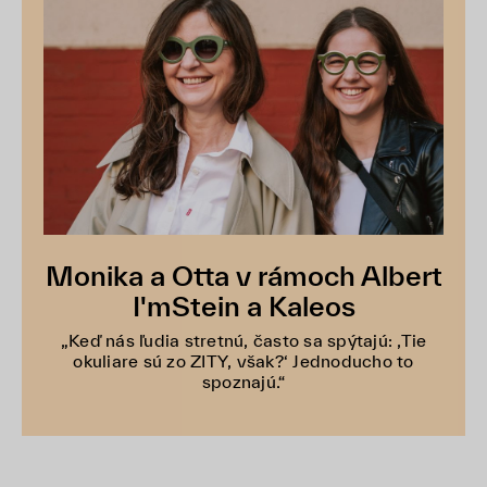
Monika a Otta v rámoch Albert
I'mStein a Kaleos
„Keď nás ľudia stretnú, často sa spýtajú: ‚Tie
okuliare sú zo ZITY, však?‘ Jednoducho to
spoznajú.“