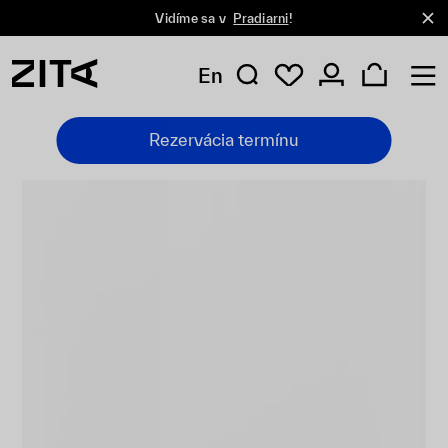
Vidíme sa v
Pradiarni
!
En
Rezervácia termínu