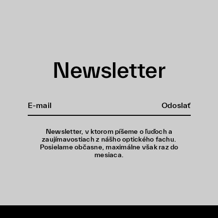
Newsletter
Odoslať
Newsletter, v ktorom píšeme o ľuďoch a
zaujímavostiach z nášho optického fachu.
Posielame občasne, maximálne však raz do
mesiaca.