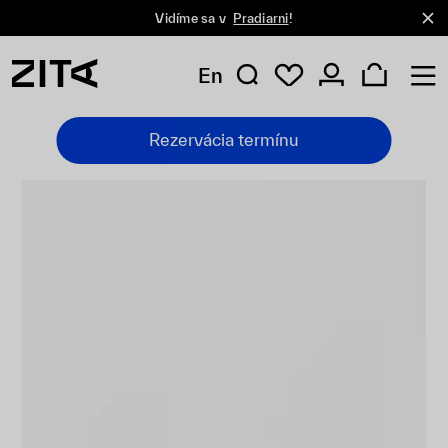
Vidíme sa v
Pradiarni
!
En
Rezervácia termínu