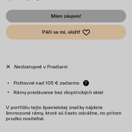
Mám záujem!
Páči sa mi, uložiť
Nedostupné v Pradiarni
Poštovné nad 105 € zadarmo
?
Rámy predávame bez dioptrických skiel
V portfóliu tejto španielskej značky nájdete
šmrncovné rámy, ktoré sú často odvážne, no pritom
prudko nositeľné.