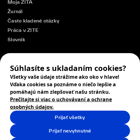
Moja ZITA
Žurnál
Často kladené otázky
Práca v ZITE
Slovnik
Súhlasíte s ukladaním cookies?
Všetky vaše údaje strážime ako oko v hlave!
Vďaka cookies sa poznáme o niečo lepšie a
pomáhajú nám zlepšovať našu stránku.
Prečítajte si viac o uchovávaní a ochrane
osobných údajov.
Prijať všetky
© 2026 ZITA, design by
khn office
,
Digital products by
BRACKETS
Prijať nevyhnutné