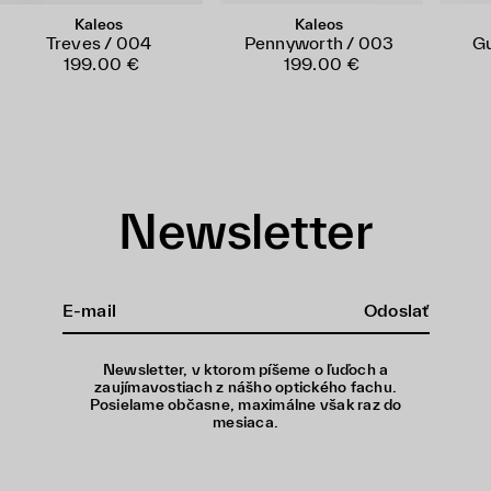
Kaleos
Kaleos
Treves / 004
Pennyworth / 003
Gu
199.00 €
199.00 €
Newsletter
Odoslať
Newsletter, v ktorom píšeme o ľuďoch a
zaujímavostiach z nášho optického fachu.
Posielame občasne, maximálne však raz do
mesiaca.