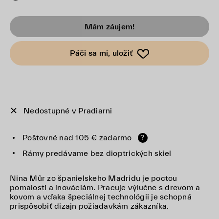
Mám záujem!
Páči sa mi, uložiť
Nedostupné v Pradiarni
Poštovné nad 105 € zadarmo
?
Rámy predávame bez dioptrických skiel
Nina Mûr zo španielskeho Madridu je poctou
pomalosti a inováciám. Pracuje výlučne s drevom a
kovom a vďaka špeciálnej technológii je schopná
prispôsobiť dizajn požiadavkám zákazníka.