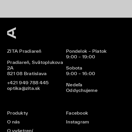
ZITA Pradiareň
Pondelok – Piatok
9:00 – 19:00
Pradiareň, Svätoplukova
2A
Sobota
821 08 Bratislava
9:00 – 16:00
+421 949 788 445
Nedeľa
optika@zita.sk
Oddychujeme
Produkty
Facebook
O nás
Instagram
O vyšetrení