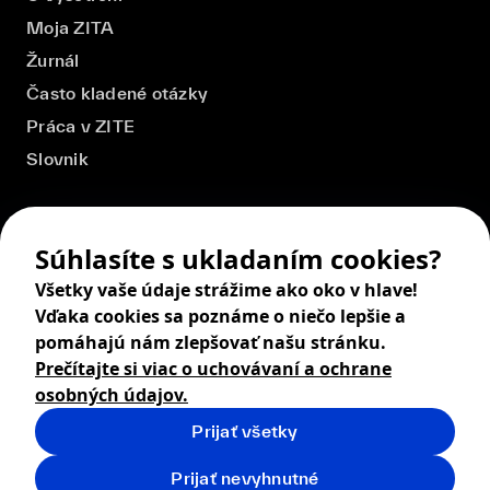
Moja ZITA
Žurnál
Často kladené otázky
Práca v ZITE
Slovnik
Súhlasíte s ukladaním cookies?
Všetky vaše údaje strážime ako oko v hlave!
Vďaka cookies sa poznáme o niečo lepšie a
pomáhajú nám zlepšovať našu stránku.
Prečítajte si viac o uchovávaní a ochrane
osobných údajov.
Prijať všetky
© 2026 ZITA, design by
khn office
,
Digital products by
BRACKETS
Prijať nevyhnutné