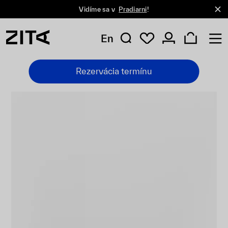
Vidíme sa v
Pradiarni
!
En
Rezervácia termínu