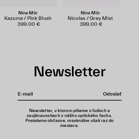
Nina Mûr
Nina Mûr
Kazuma / Pink Blush
Nicolas / Grey Mist
399.00 €
399.00 €
Newsletter
Odoslať
Newsletter, v ktorom píšeme o ľuďoch a
zaujímavostiach z nášho optického fachu.
Posielame občasne, maximálne však raz do
mesiaca.